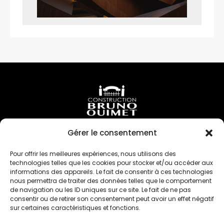
Politique de confidentialité
Nous joindre
Gérer le consentement
Pour offrir les meilleures expériences, nous utilisons des
Téléphone —
technologies telles que les cookies pour stocker et/ou accéder aux
514-258-6675
informations des appareils. Le fait de consentir à ces technologies
nous permettra de traiter des données telles que le comportement
514-603-5718
de navigation ou les ID uniques sur ce site. Le fait de ne pas
consentir ou de retirer son consentement peut avoir un effet négatif
Courriel —
sur certaines caractéristiques et fonctions.
info@constructionbrunoouimet.com