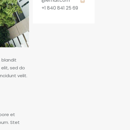
@email.com
+1 840 841 25 69
 blandit
 elit, sed do
cidunt velit.
bore et
bum. Stet