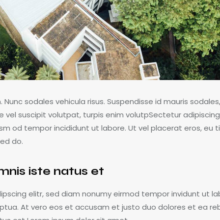
m. Nunc sodales vehicula risus. Suspendisse id mauris sodales,
te vel suscipit volutpat, turpis enim volutpSectetur adipiscing
m od tempor incididunt ut labore. Ut vel placerat eros, eu tin
sed do.
mnis iste natus et
ipscing elitr, sed diam nonumy eirmod tempor invidunt ut la
ptua. At vero eos et accusam et justo duo dolores et ea re