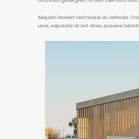
clita kasd gubergren, no sea takimata sanc
Aliquam laoreet sed neque ac vehicula. Cra
urna, vulputate at est vitae, posuere loborti