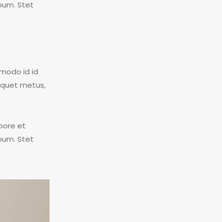
bum. Stet
modo id id
liquet metus,
bore et
bum. Stet