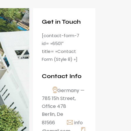
Get in Touch
[contact-form-7
id= »6501″
title= »Contact
Form (Style 8) »]
Contact Info
Germany —
785 15h Street,
Office 478
Berlin, De
81566
info