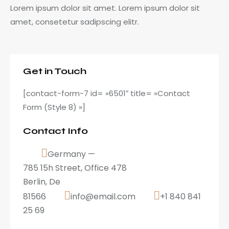
Lorem ipsum dolor sit amet. Lorem ipsum dolor sit
amet, consetetur sadipscing elitr.
Get in Touch
[contact-form-7 id= »6501″ title= »Contact
Form (Style 8) »]
Contact Info
Germany —
785 15h Street, Office 478
Berlin, De
81566
info@email.com
+1 840 841
25 69