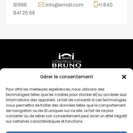
81566
info@email.com
+1 840
841 25 69
Gérer le consentement
Politique de confidentialité
Nous joindre
Pour offrir les meilleures expériences, nous utilisons des
Téléphone —
technologies telles que les cookies pour stocker et/ou accéder aux
informations des appareils. Le fait de consentir à ces technologies
514-258-6675
nous permettra de traiter des données telles que le comportement
514-603-5718
de navigation ou les ID uniques sur ce site. Le fait de ne pas
consentir ou de retirer son consentement peut avoir un effet négatif
Courriel —
sur certaines caractéristiques et fonctions.
info@constructionbrunoouimet.com